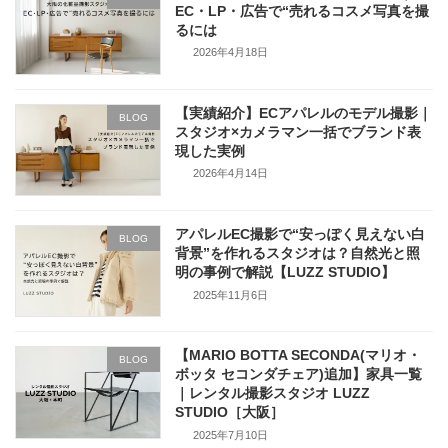
EC・LP・広告で“売れるコスメ写真を撮
るには
2026年4月18日
【実績紹介】ECアパレルのモデル撮影｜
BLOG
スタジオ×カメラマン一括でブランド表
現した実例
2026年4月14日
アパレルEC撮影で“安っぽく見えない白
BLOG
背景”を作れるスタジオは？自然光と照
明の事例で解説【LUZZ STUDIO】
2025年11月6日
【MARIO BOTTA SECONDA(マリオ・
BLOG
ボッタ セコンダチェア)追加】家具一覧
｜レンタル撮影スタジオ LUZZ
STUDIO［大阪］
2025年7月10日