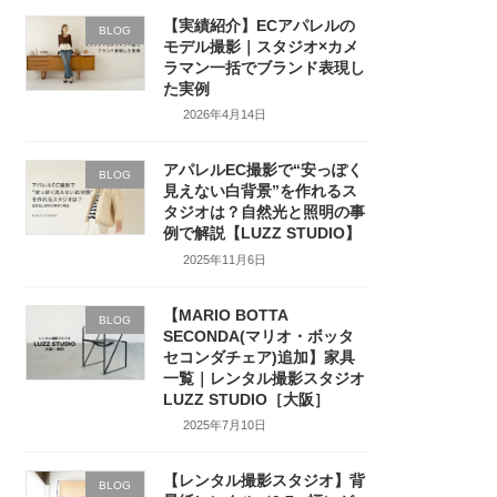
【実績紹介】ECアパレルの
BLOG
モデル撮影｜スタジオ×カメ
ラマン一括でブランド表現し
た実例
2026年4月14日
アパレルEC撮影で“安っぽく
BLOG
見えない白背景”を作れるス
タジオは？自然光と照明の事
例で解説【LUZZ STUDIO】
2025年11月6日
【MARIO BOTTA
BLOG
SECONDA(マリオ・ボッタ
セコンダチェア)追加】家具
一覧｜レンタル撮影スタジオ
LUZZ STUDIO［大阪］
2025年7月10日
【レンタル撮影スタジオ】背
BLOG