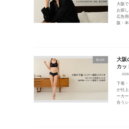
大阪で
お探し
広告用
阪・本
大阪
BLOG
カッ
202
下着・
が仕上
ーカー
合うシ